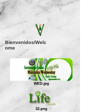
Bienvenidos/Welc
ome
WED.jpg
32.png